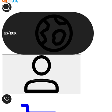
ES
EUR