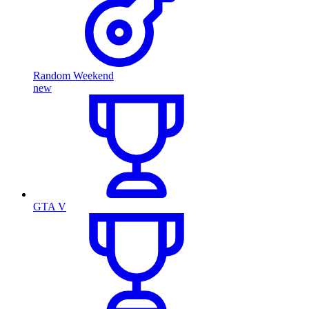
Random Weekend
new
GTA V