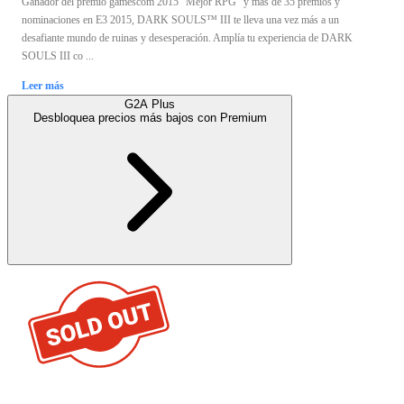
Ganador del premio gamescom 2015 "Mejor RPG" y más de 35 premios y
nominaciones en E3 2015, DARK SOULS™ III te lleva una vez más a un
desafiante mundo de ruinas y desesperación. Amplía tu experiencia de DARK
SOULS III co ...
Leer más
G2A Plus
Desbloquea precios más bajos con
Premium