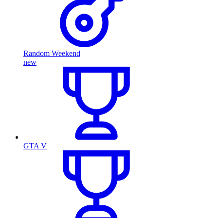
Random Weekend
new
GTA V