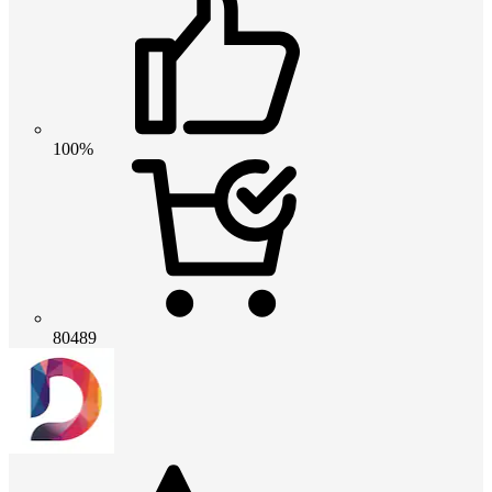
100%
80489