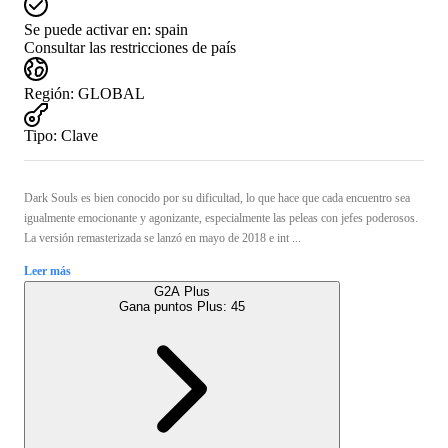
Se puede activar en:
spain
Consultar las restricciones de país
Región
:
GLOBAL
Tipo
:
Clave
Dark Souls es bien conocido por su dificultad, lo que hace que cada encuentro sea
igualmente emocionante y agonizante, especialmente las peleas con jefes poderosos.
La versión remasterizada se lanzó en mayo de 2018 e int ...
Leer más
G2A Plus
Gana puntos Plus:
45