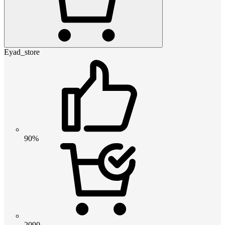
Eyad_store
90%
2090