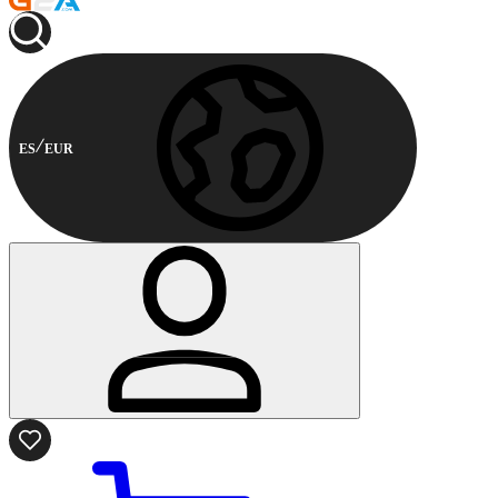
ES
EUR