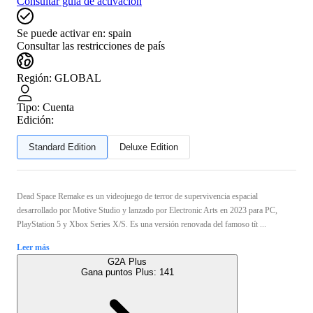
Consultar guía de activación
Se puede activar en:
spain
Consultar las restricciones de país
Región
:
GLOBAL
Tipo
:
Cuenta
Edición:
Standard Edition
Deluxe Edition
Dead Space Remake es un videojuego de terror de supervivencia espacial
desarrollado por Motive Studio y lanzado por Electronic Arts en 2023 para PC,
PlayStation 5 y Xbox Series X/S. Es una versión renovada del famoso tít ...
Leer más
G2A Plus
Gana puntos Plus:
141