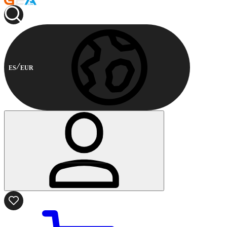
ES
EUR