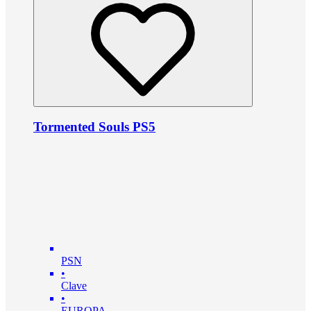
Tormented Souls PS5
PSN
•
Clave
•
EUROPA