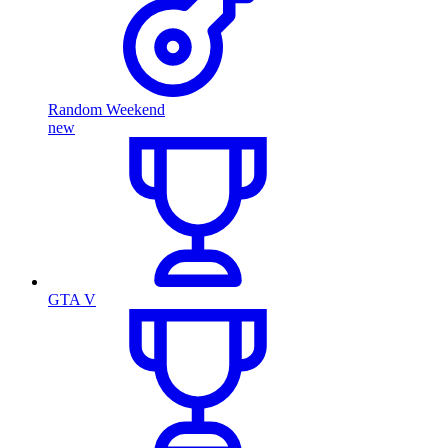
Random Weekend
new
GTA V