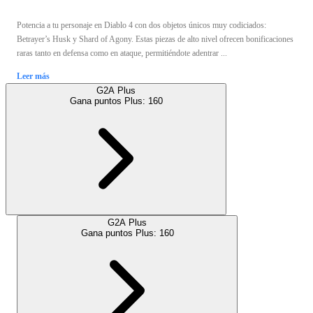
Potencia a tu personaje en Diablo 4 con dos objetos únicos muy codiciados:
Betrayer’s Husk y Shard of Agony. Estas piezas de alto nivel ofrecen bonificaciones
raras tanto en defensa como en ataque, permitiéndote adentrar ...
Leer más
G2A Plus
Gana puntos Plus:
160
G2A Plus
Gana puntos Plus:
160