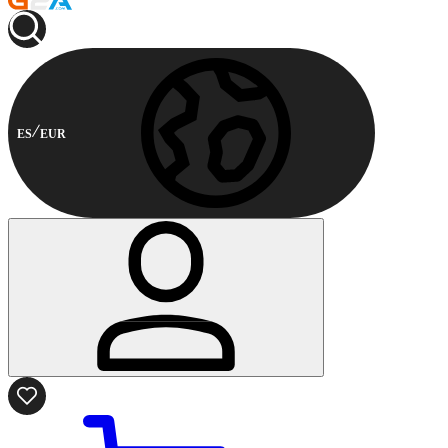
ES
EUR