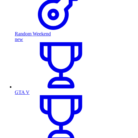
Random Weekend
new
GTA V