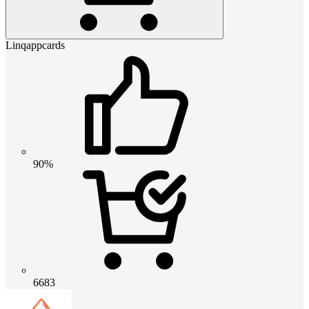
Linqappcards
90%
6683