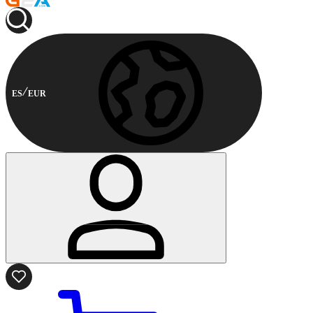
ES
EUR