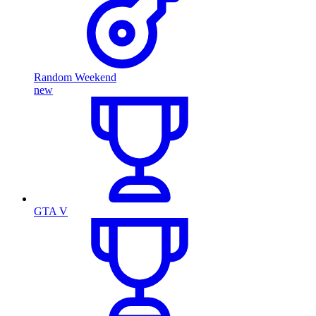
Random Weekend
new
GTA V