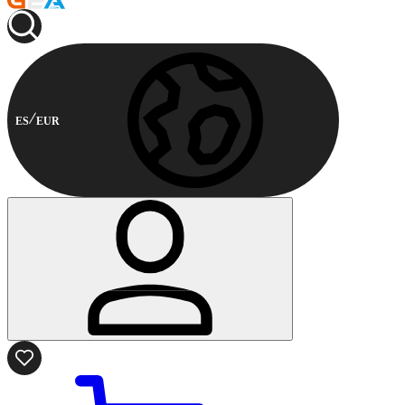
ES
EUR