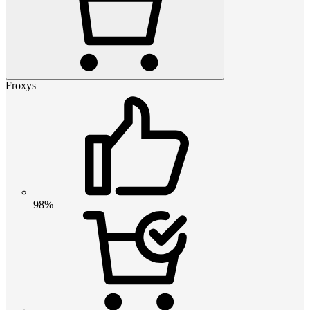
Froxys
98%