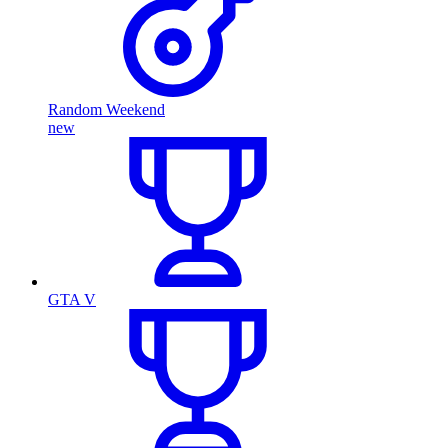
Random Weekend
new
GTA V