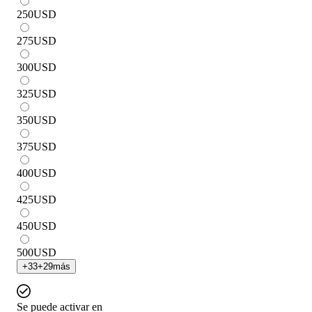
250
USD
275
USD
300
USD
325
USD
350
USD
375
USD
400
USD
425
USD
450
USD
500
USD
+
33
+
29
más
Se puede activar en