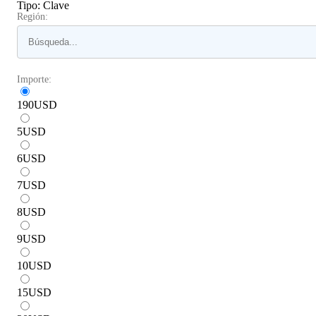
Tipo
:
Clave
Región:
Importe:
190
USD
5
USD
6
USD
7
USD
8
USD
9
USD
10
USD
15
USD