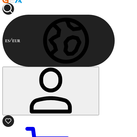
ES
EUR