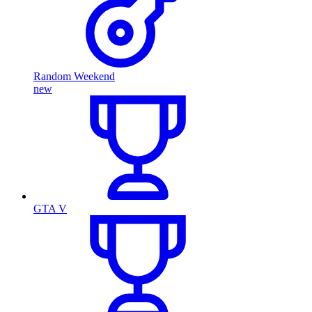
Random Weekend
new
GTA V