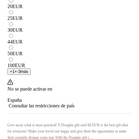
20
EUR
25
EUR
30
EUR
44
EUR
50
EUR
100
EUR
+
1
+
-3
más
No se puede activar en
España
Consultar las restricciones de país
Give away what is most practical! A Douglas gift card 60 EUR is the best gift idea
for everyone! Make your loved one happy and give them the opportunity to make
their cosmetic dreams come true.With the Douglas gift c ...