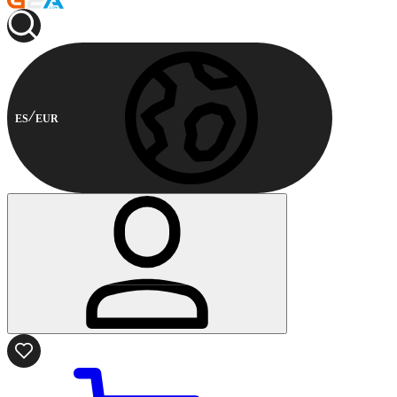
ES
EUR