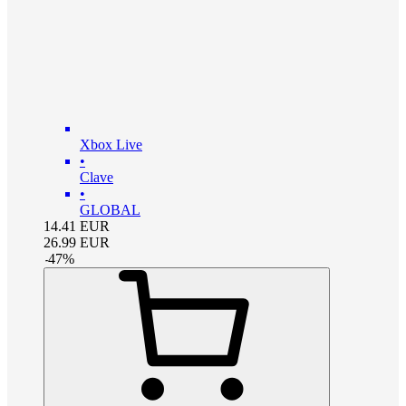
Xbox Live
•
Clave
•
GLOBAL
14.41
EUR
26.99
EUR
-
47
%