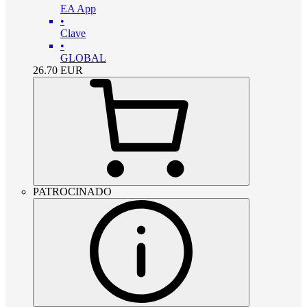
EA App
•
Clave
•
GLOBAL
26.70
EUR
PATROCINADO