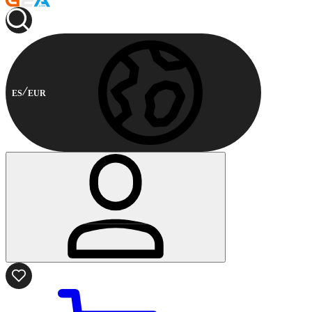
ES
EUR