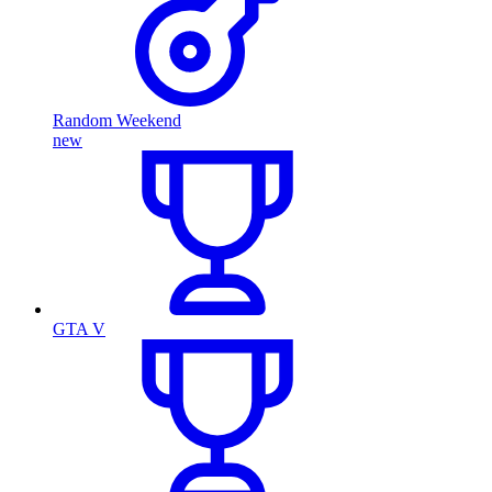
Random Weekend
new
GTA V