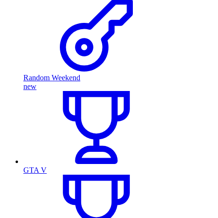
Random Weekend
new
GTA V