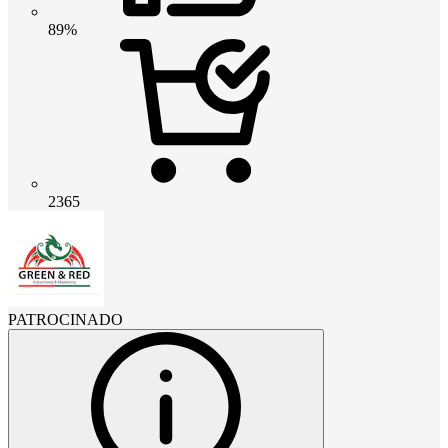
89%
2365
PATROCINADO