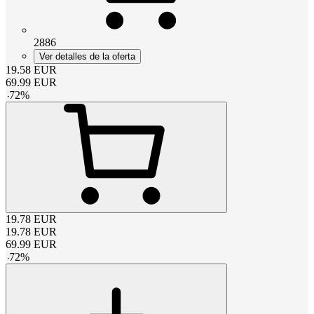
2886
Ver detalles de la oferta
19.58
EUR
69.99
EUR
-
72
%
19.78
EUR
19.78
EUR
69.99
EUR
-
72
%