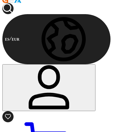
ES
EUR