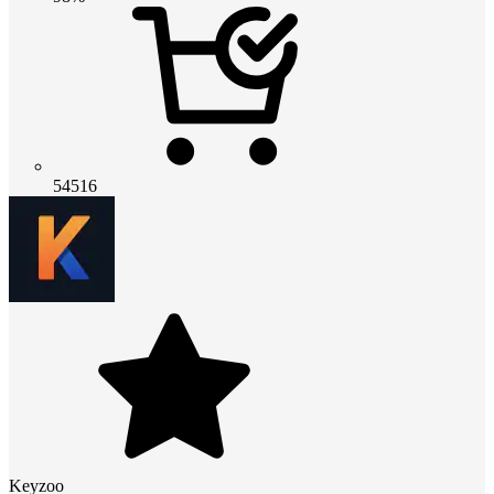
54516
Keyzoo