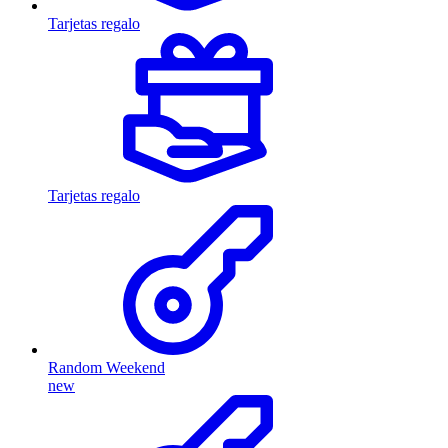
Tarjetas regalo
Tarjetas regalo
Random Weekend
new