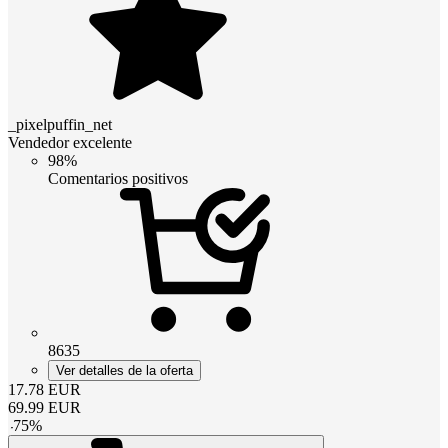
_pixelpuffin_net
Vendedor excelente
98%
Comentarios positivos
8635
Ver detalles de la oferta
17.78
EUR
69.99
EUR
-
75
%