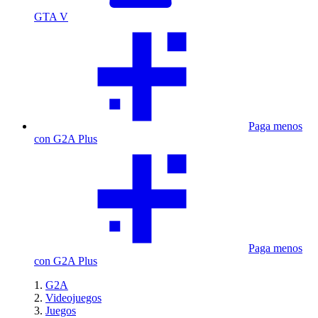
GTA V
Paga menos
con G2A Plus
Paga menos
con G2A Plus
G2A
Videojuegos
Juegos