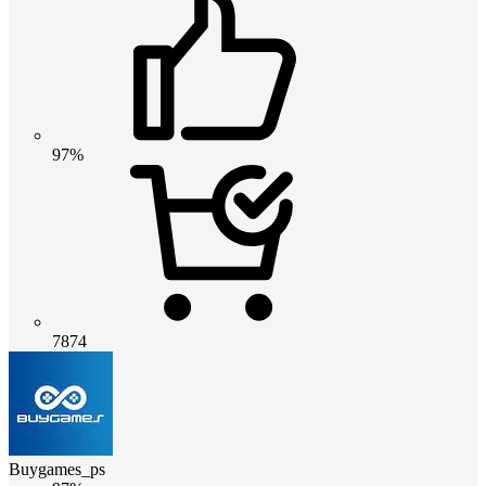
97%
7874
Buygames_ps