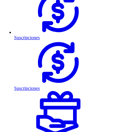
Suscripciones
Suscripciones