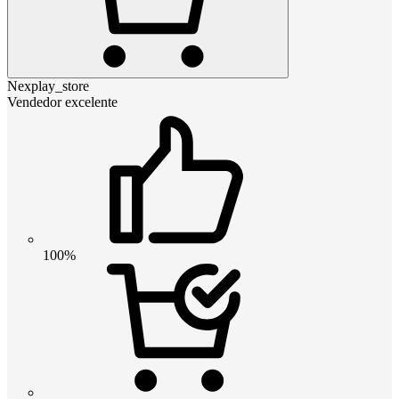
Nexplay_store
Vendedor excelente
100%