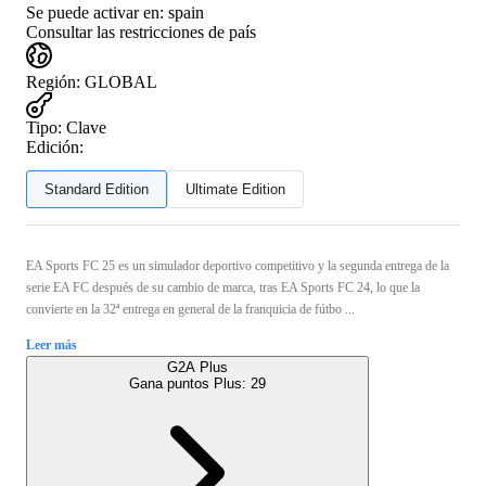
Se puede activar en:
spain
Consultar las restricciones de país
Región
:
GLOBAL
Tipo
:
Clave
Edición:
Standard Edition
Ultimate Edition
EA Sports FC 25 es un simulador deportivo competitivo y la segunda entrega de la
serie EA FC después de su cambio de marca, tras EA Sports FC 24, lo que la
convierte en la 32ª entrega en general de la franquicia de fútbo ...
Leer más
G2A Plus
Gana puntos Plus:
29