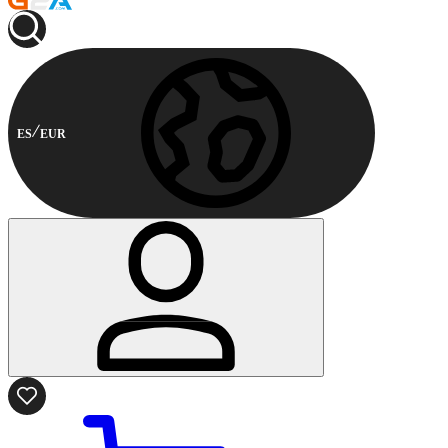
ES
EUR