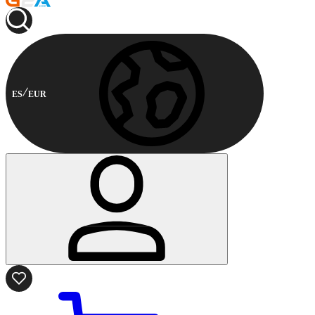
ES
EUR