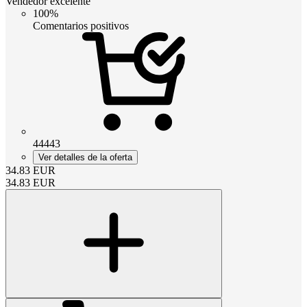
Vendedor excelente
100%
Comentarios positivos
44443
Ver detalles de la oferta
34.83
EUR
34.83
EUR