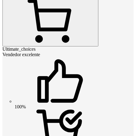
Ultimate_choices
Vendedor excelente
100%