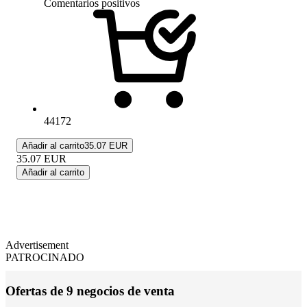
Comentarios positivos
44172
Añadir al carrito
35.07 EUR
35.07
EUR
Añadir al carrito
Advertisement
PATROCINADO
Ofertas de 9 negocios de venta