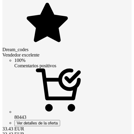
Dream_codes
Vendedor excelente
100%
Comentarios positivos
80443
Ver detalles de la oferta
33.43
EUR