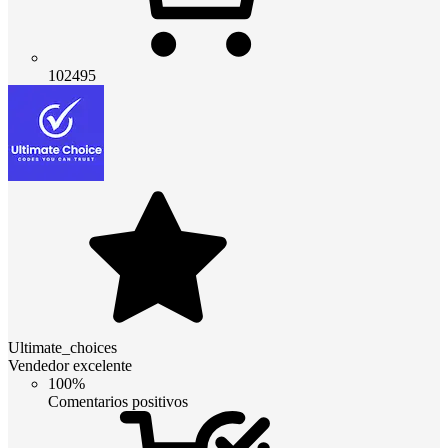
102495
Ultimate_choices
Vendedor excelente
100%
Comentarios positivos