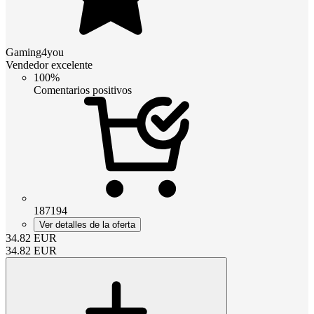
Gaming4you
Vendedor excelente
100%
Comentarios positivos
187194
Ver detalles de la oferta
34.82
EUR
34.82
EUR