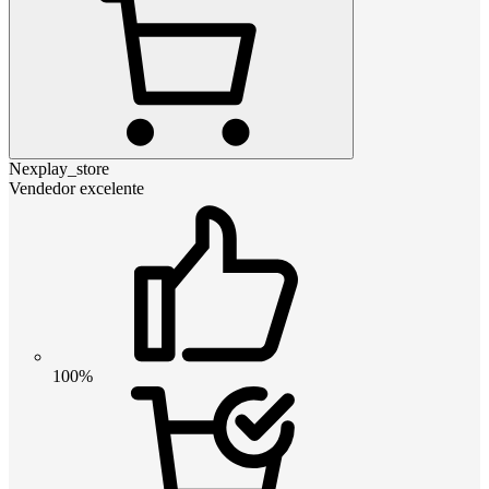
Nexplay_store
Vendedor excelente
100%