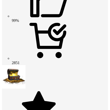
99%
2851