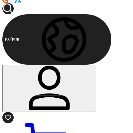
ES
EUR