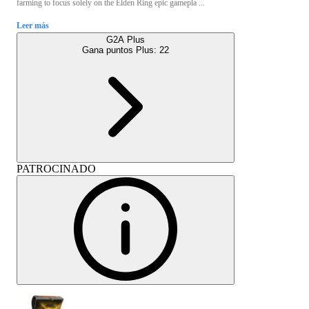
farming to focus solely on the Elden Ring epic gamepla ...
Leer más
G2A Plus
Gana puntos Plus:
22
PATROCINADO