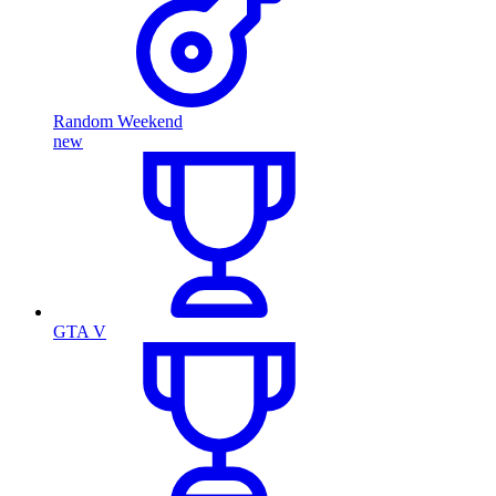
Random Weekend
new
GTA V