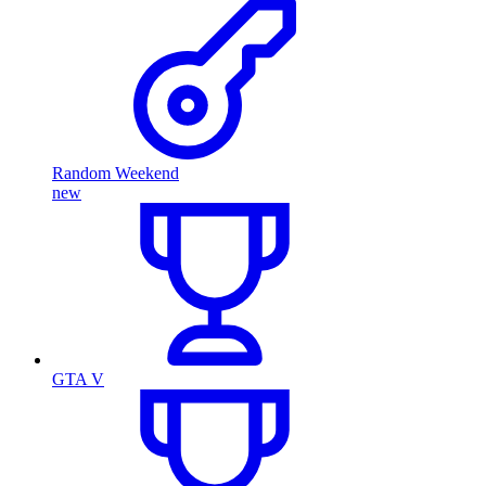
Random Weekend
new
GTA V