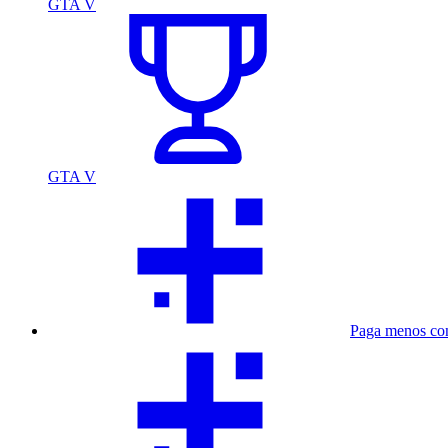
GTA V
GTA V
Paga menos co