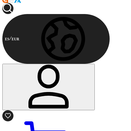
ES
EUR