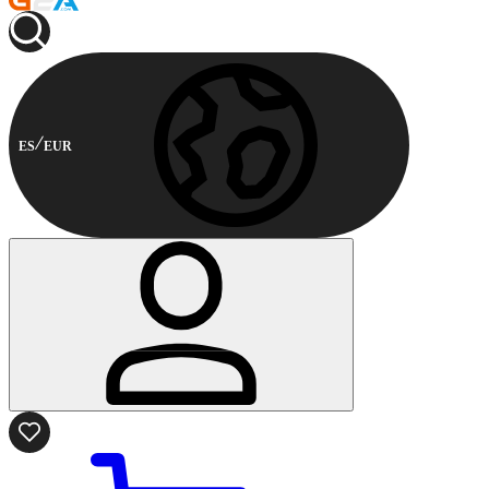
ES
EUR