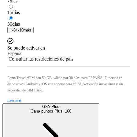
7
días
15
días
30
días
+
-6
+
-10
más
Se puede activar en
España
Consultar las restricciones de país
Fonia Travel eSIM con 50 GB, válido por 30 días, para ESPAÑA. Funciona en
dispositivos Android y iOS con soporte para eSIM. Activación instantánea y sin
necesidad de SIM físico.
Leer más
G2A Plus
Gana puntos Plus:
160