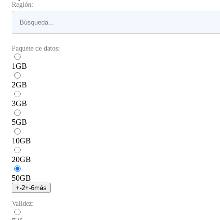
Región:
Paquete de datos:
1
GB
2
GB
3
GB
5
GB
10
GB
20
GB
50
GB
+
-2
+
-6
más
Validez: