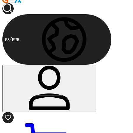
ES
EUR