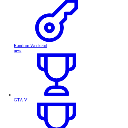
Random Weekend
new
GTA V