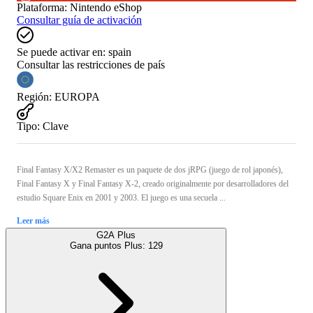
Plataforma
:
Nintendo eShop
Consultar guía de activación
Se puede activar en:
spain
Consultar las restricciones de país
Región
:
EUROPA
Tipo
:
Clave
Final Fantasy X/X2 Remaster es un paquete de dos jRPG (juego de rol japonés),
Final Fantasy X y Final Fantasy X-2, creado originalmente por desarrolladores del
estudio Square Enix en 2001 y 2003. El juego es una secuela ...
Leer más
G2A Plus
Gana puntos Plus:
129