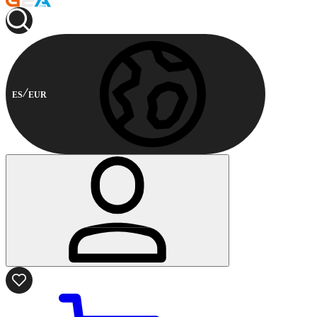
ES
EUR