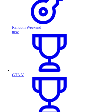
Random Weekend
new
GTA V