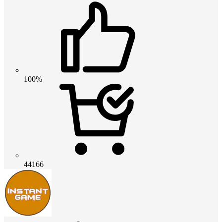
100%
44166