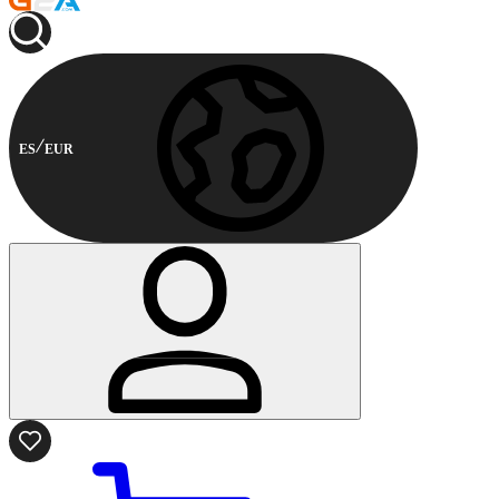
ES
EUR