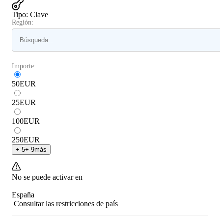
Tipo
:
Clave
Región:
Importe:
50
EUR
25
EUR
100
EUR
250
EUR
+
-5
+
-9
más
No se puede activar en
España
Consultar las restricciones de país