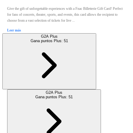
Give the gift of unforgettable experiences with a Fnac Billetterie Gift Card! Perfect
for fans of concerts, theater, sports, and events, this card allows the recipient to
choose from a vast selection of tickets for live ...
Leer más
G2A Plus
Gana puntos Plus:
51
G2A Plus
Gana puntos Plus:
51