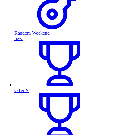
Random Weekend
new
GTA V