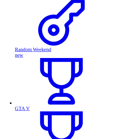
Random Weekend
new
GTA V