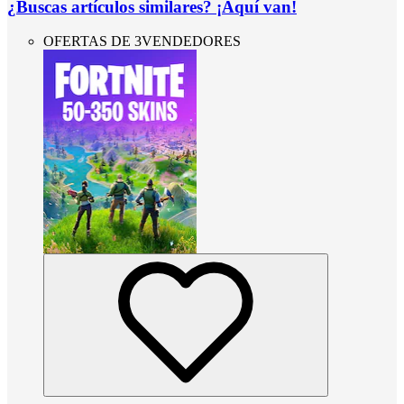
¿Buscas artículos similares? ¡Aquí van!
OFERTAS DE 3VENDEDORES