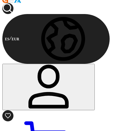
ES
EUR