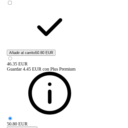
Añadir al carrito
50.80 EUR
46.35
EUR
Guardar
4.45 EUR
con
Plus Premium
50.80
EUR