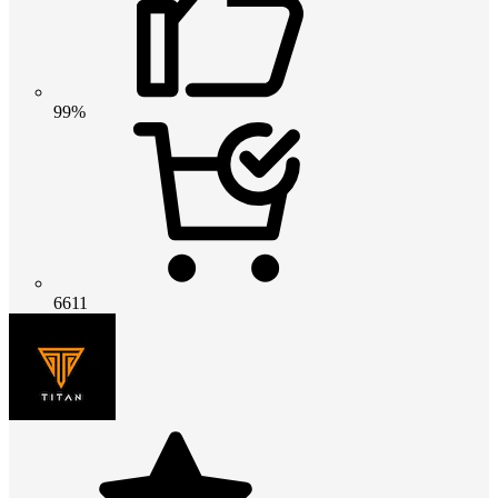
99%
6611