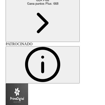
G2A Plus
Gana puntos Plus:
668
PATROCINADO