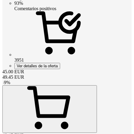
93%
Comentarios positivos
3951
Ver detalles de la oferta
45.00
EUR
49.45
EUR
-
9
%