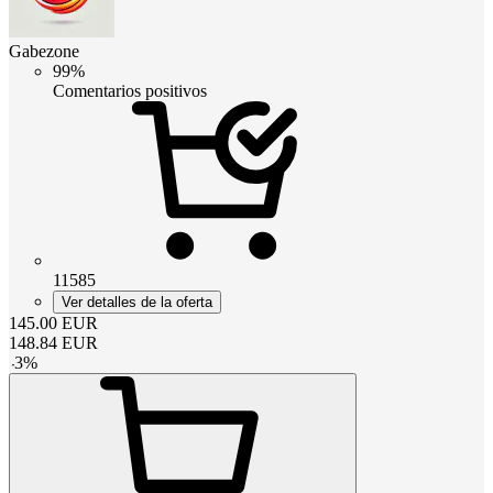
Gabezone
99%
Comentarios positivos
11585
Ver detalles de la oferta
145.00
EUR
148.84
EUR
-
3
%