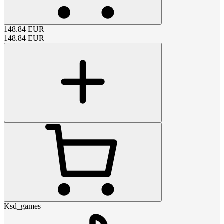
148.84
EUR
148.84
EUR
Ksd_games