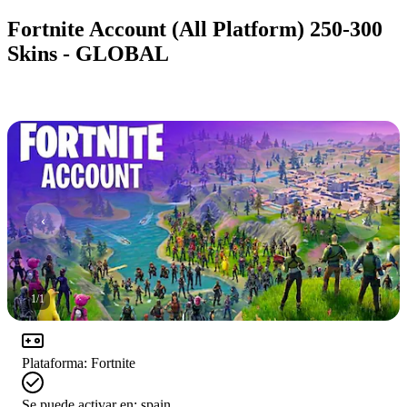
Fortnite Account (All Platform) 250-300
Skins - GLOBAL
1
/
1
Plataforma
:
Fortnite
Se puede activar en:
spain