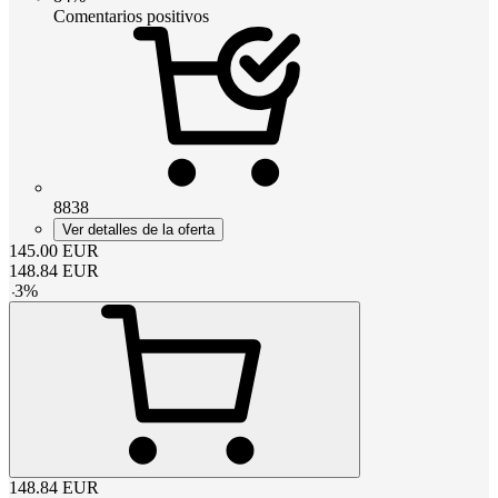
Comentarios positivos
8838
Ver detalles de la oferta
145.00
EUR
148.84
EUR
-
3
%
148.84
EUR