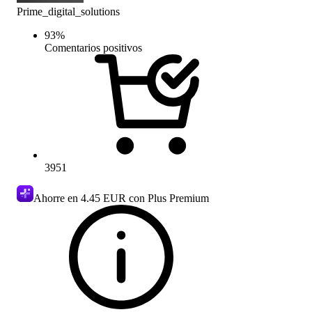
Prime_digital_solutions
93
%
Comentarios positivos
3951
Ahorre en
4.45 EUR
con Plus Premium