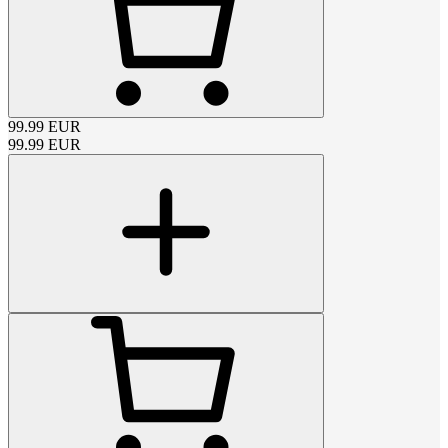
99.99
EUR
99.99
EUR