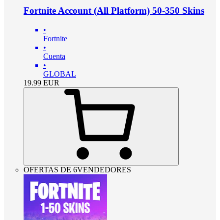
Fortnite Account (All Platform) 50-350 Skins
•
Fortnite
•
Cuenta
•
GLOBAL
19.99
EUR
OFERTAS DE 6VENDEDORES