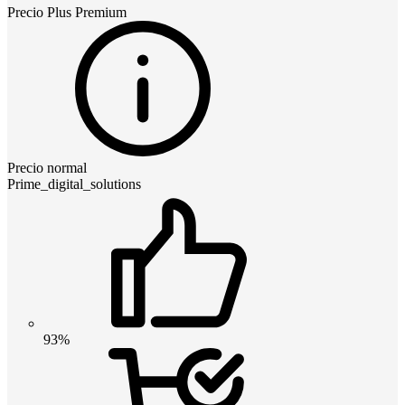
Precio
Plus Premium
Precio normal
Prime_digital_solutions
93%