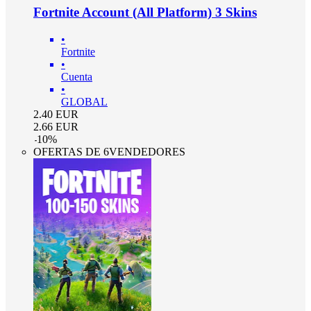
Fortnite Account (All Platform) 3 Skins
•
Fortnite
•
Cuenta
•
GLOBAL
2.40
EUR
2.66
EUR
-
10
%
OFERTAS DE 6VENDEDORES