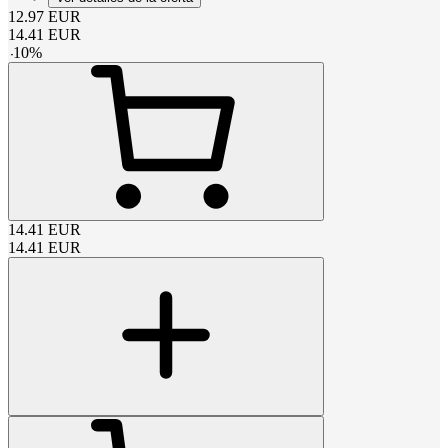
12.97
EUR
14.41
EUR
-
10
%
14.41
EUR
14.41
EUR