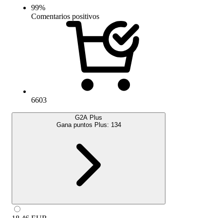
99
%
Comentarios positivos
6603
G2A Plus
Gana puntos Plus:
134