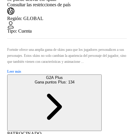
Consultar las restricciones de país
Región
:
GLOBAL
Tipo
:
Cuenta
Fortnite ofrece una amplia gama de skins para que los jugadores personalicen a sus
personajes. Estos skins no solo cambian la apariencia del personaje del jugador, sino
que también vienen con características y animacione ...
Leer más
G2A Plus
Gana puntos Plus:
134
PATROCINADO