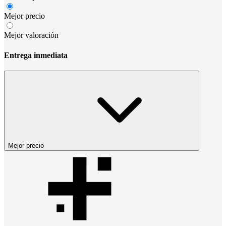
Mejor precio
Mejor valoración
Entrega inmediata
Mejor precio