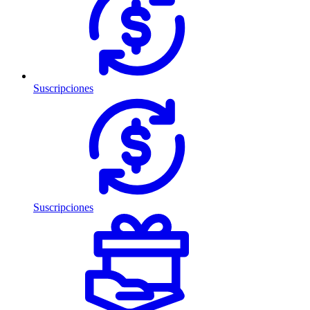
Suscripciones
Suscripciones