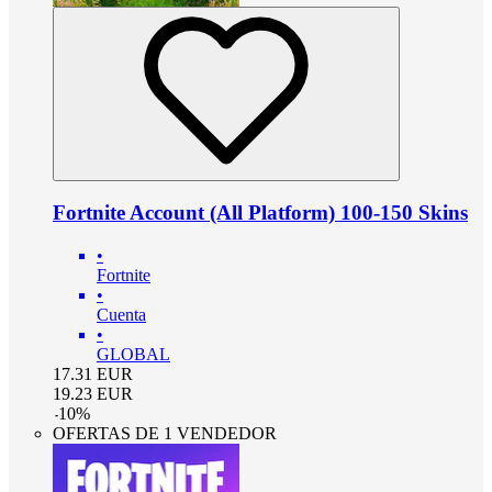
Fortnite Account (All Platform) 100-150 Skins
•
Fortnite
•
Cuenta
•
GLOBAL
17.31
EUR
19.23
EUR
-
10
%
OFERTAS DE 1 VENDEDOR