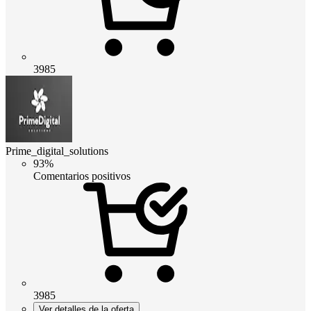
3985
Prime_digital_solutions
93%
Comentarios positivos
3985
Ver detalles de la oferta