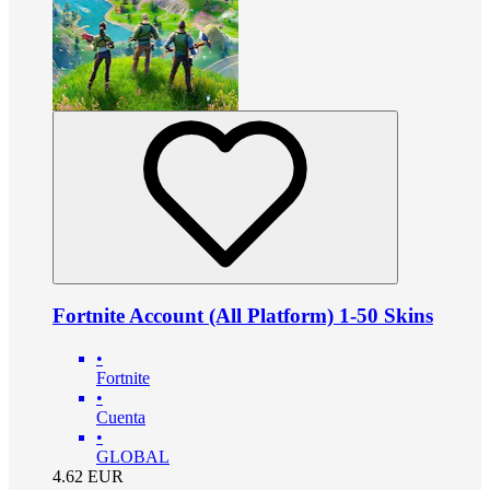
Fortnite Account (All Platform) 1-50 Skins
•
Fortnite
•
Cuenta
•
GLOBAL
4.62
EUR