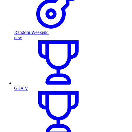
Random Weekend
new
GTA V