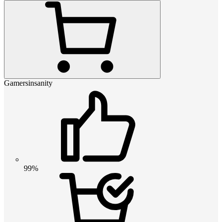
Gamersinsanity
99%