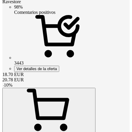
Ravestore
98%
Comentarios positivos
3443
Ver detalles de la oferta
18.70
EUR
20.78
EUR
-
10
%