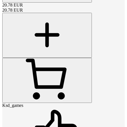
20.78
EUR
20.78
EUR
Ksd_games