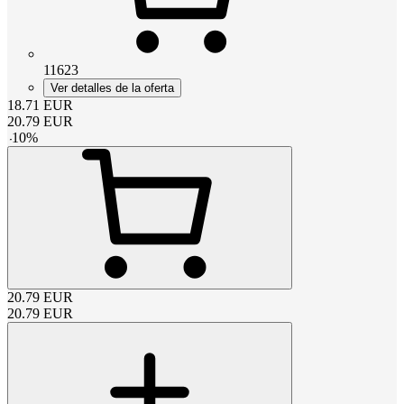
11623
Ver detalles de la oferta
18.71
EUR
20.79
EUR
-
10
%
20.79
EUR
20.79
EUR