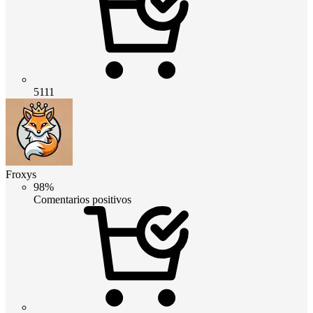
5111
Froxys
98%
Comentarios positivos