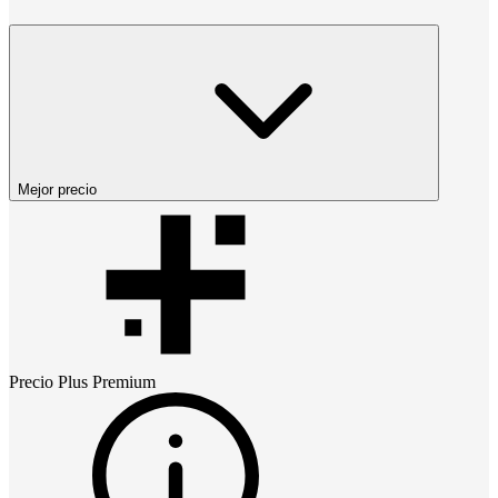
Mejor precio
Precio
Plus Premium