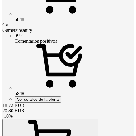
6848
Ga
Gamersinsanity
99%
Comentarios positivos
6848
Ver detalles de la oferta
18.72
EUR
20.80
EUR
-
10
%