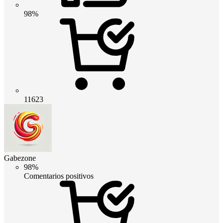
98%
11623
Gabezone
98%
Comentarios positivos