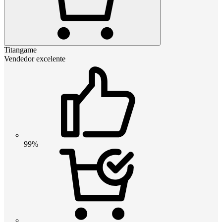
Titangame
Vendedor excelente
99%