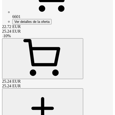
6601
Ver detalles de la oferta
22.72
EUR
25.24
EUR
-
10
%
25.24
EUR
25.24
EUR