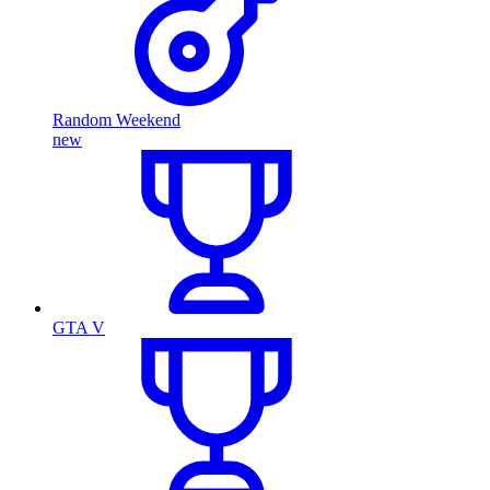
Random Weekend
new
GTA V