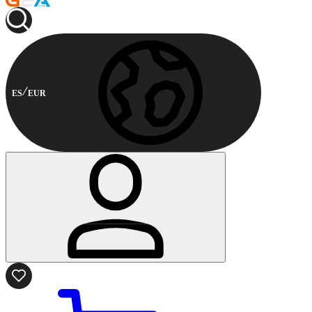
ES
EUR