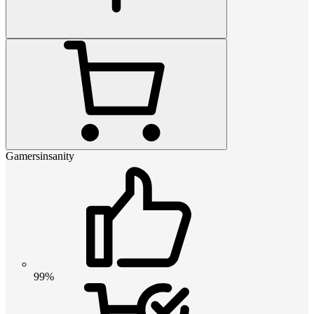
Gamersinsanity
99%