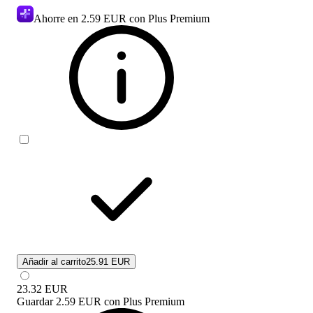
Ahorre en
2.59 EUR
con Plus Premium
Añadir al carrito
25.91 EUR
23.32
EUR
Guardar
2.59 EUR
con
Plus Premium