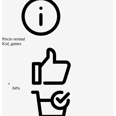
Precio normal
Ksd_games
84%