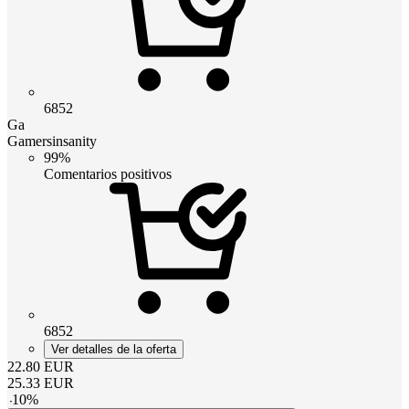
6852
Ga
Gamersinsanity
99%
Comentarios positivos
6852
Ver detalles de la oferta
22.80
EUR
25.33
EUR
-
10
%