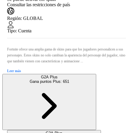
Consultar las restricciones de país
Región
:
GLOBAL
Tipo
:
Cuenta
Fortnite ofrece una amplia gama de skins para que los jugadores personalicen a sus
personajes. Estos skins no solo cambian la apariencia del personaje del jugador, sino
que también vienen con características y animacione ...
Leer más
G2A Plus
Gana puntos Plus:
651