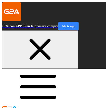
15% con APP15 en la primera compra
Abrir app