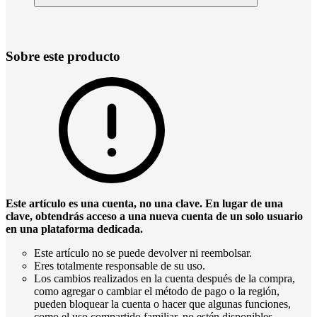
Sobre este producto
Este artículo es una cuenta, no una clave. En lugar de una
clave, obtendrás acceso a una nueva cuenta de un solo usuario
en una plataforma dedicada.
Este artículo no se puede devolver ni reembolsar.
Eres totalmente responsable de su uso.
Los cambios realizados en la cuenta después de la compra,
como agregar o cambiar el método de pago o la región,
pueden bloquear la cuenta o hacer que algunas funciones,
como el uso compartido familiar, no estén disponibles.