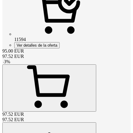
11594
Ver detalles de la oferta
95.00
EUR
97.52
EUR
-
3
%
97.52
EUR
97.52
EUR