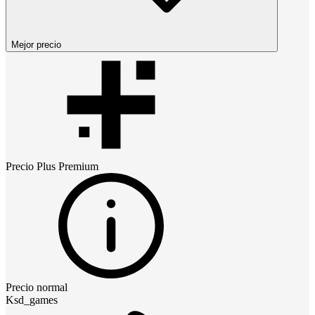
Mejor precio
Precio
Plus Premium
Precio normal
Ksd_games