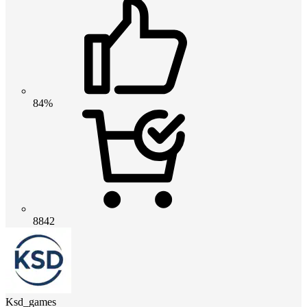
84%
8842
Ksd_games