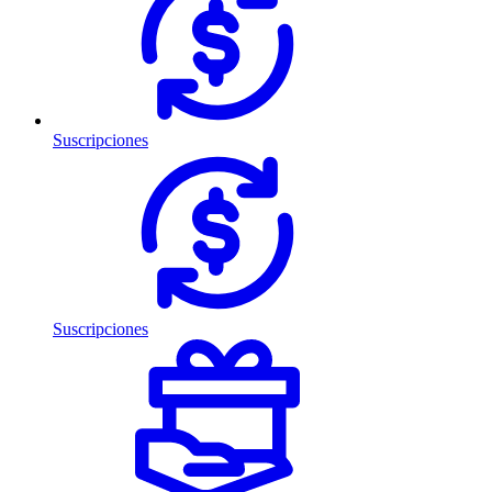
Suscripciones
Suscripciones