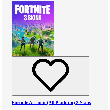
Fortnite Account (All Platform) 3 Skins