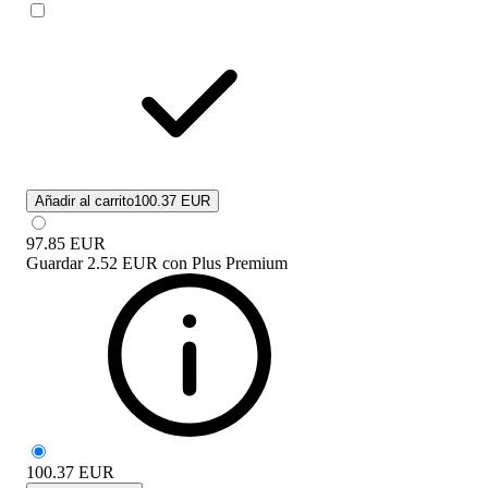
Añadir al carrito
100.37 EUR
97.85
EUR
Guardar
2.52 EUR
con
Plus Premium
100.37
EUR