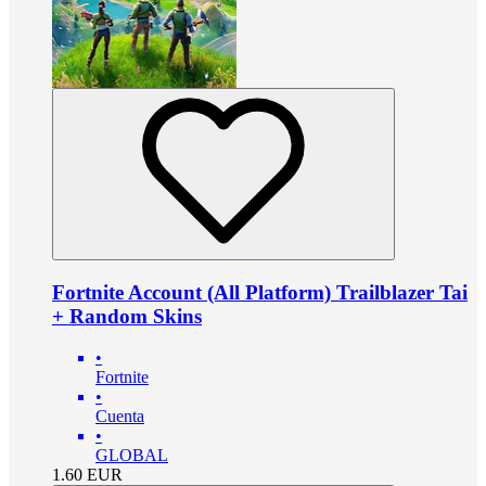
Fortnite Account (All Platform) Trailblazer Tai
+ Random Skins
•
Fortnite
•
Cuenta
•
GLOBAL
1.60
EUR