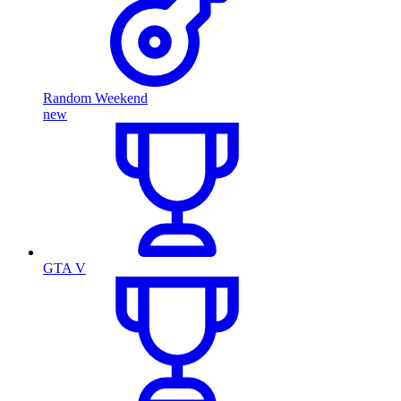
Random Weekend
new
GTA V