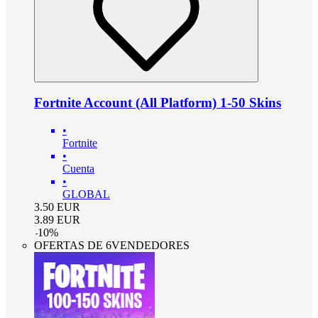
Fortnite Account (All Platform) 1-50 Skins
•
Fortnite
•
Cuenta
•
GLOBAL
3.50
EUR
3.89
EUR
-
10
%
OFERTAS DE 6VENDEDORES