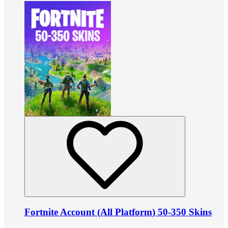
Fortnite Account (All Platform) 50-350 Skins