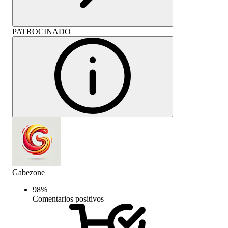
PATROCINADO
Gabezone
98
%
Comentarios positivos