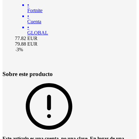
•
Fortnite
•
Cuenta
•
GLOBAL
77.82
EUR
79.88
EUR
-
3
%
Sobre este producto
Este artículo es una cuenta, no una clave. En lugar de una