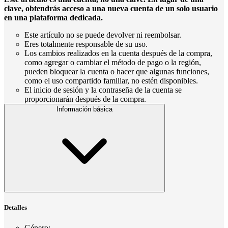
clave, obtendrás acceso a una nueva cuenta de un solo usuario
en una plataforma dedicada.
Este artículo no se puede devolver ni reembolsar.
Eres totalmente responsable de su uso.
Los cambios realizados en la cuenta después de la compra,
como agregar o cambiar el método de pago o la región,
pueden bloquear la cuenta o hacer que algunas funciones,
como el uso compartido familiar, no estén disponibles.
El inicio de sesión y la contraseña de la cuenta se
proporcionarán después de la compra.
Información básica
Detalles
Género
: