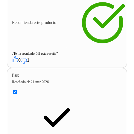
Recomienda este producto
¿Te ha resultado útil esta reseña?
0
1
Fast
Reseñado el
:
21 mar 2026