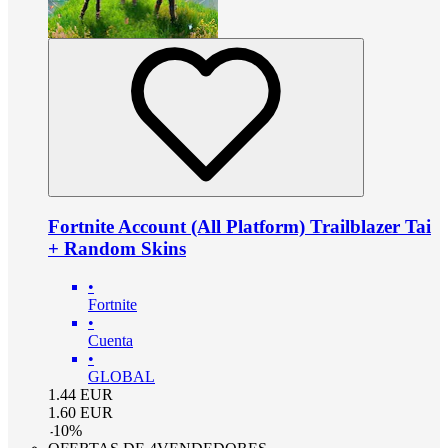
Fortnite Account (All Platform) Trailblazer Tai
+ Random Skins
•
Fortnite
•
Cuenta
•
GLOBAL
1.44
EUR
1.60
EUR
-
10
%