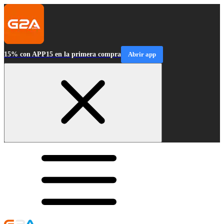
15% con APP15 en la primera compra
Abrir app