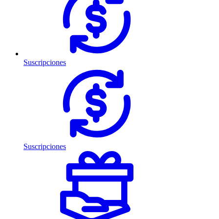
Suscripciones
Suscripciones