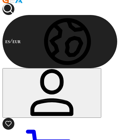
ES
EUR