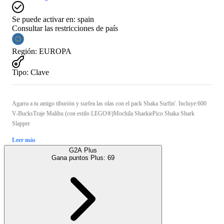
Se puede activar en:
spain
Consultar las restricciones de país
Región
:
EUROPA
Tipo
:
Clave
Agarra a tu amigo tiburión y surfea las olas con el pack Shaka Surfin'. Incluye:600
V-BucksTraje Malibu (con estilo LEGO®)Mochila SharkiePico Shaka Shark
Slapper
Leer más
G2A Plus
Gana puntos Plus:
69