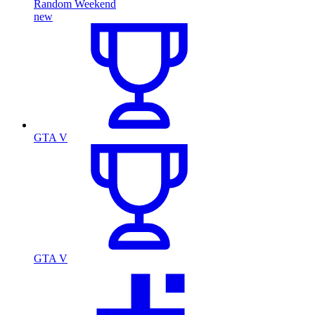
Random Weekend
new
GTA V
GTA V