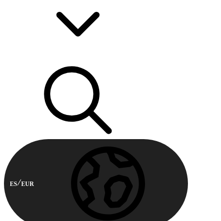
ES
EUR