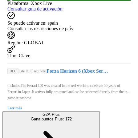
Plataforma
:
Xbox Live
Consultar guía de activación
Se puede activar en:
spain
Consultar las restricciones de país
Región
:
GLOBAL
Tipo
:
Clave
Forza Horizon 6 (Xbox Series X/S, PC) - Xbox Live Key - GLOBAL
Este DLC requiere:
DLC
Includes:The Ferrari J50 was created in the real world to celebrate 50 years of
Ferrari in Japan. It arrives fully pre-tuned and can be redeemed directly from the in-
game Autoshow.
Leer más
G2A Plus
Gana puntos Plus:
172