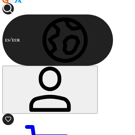
ES
EUR