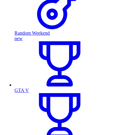
Random Weekend
new
GTA V