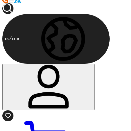
ES
EUR