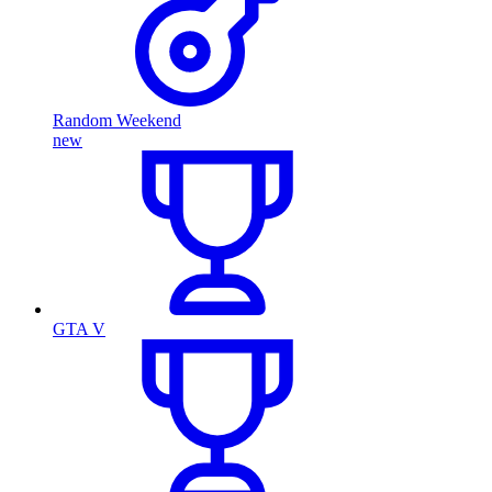
Random Weekend
new
GTA V