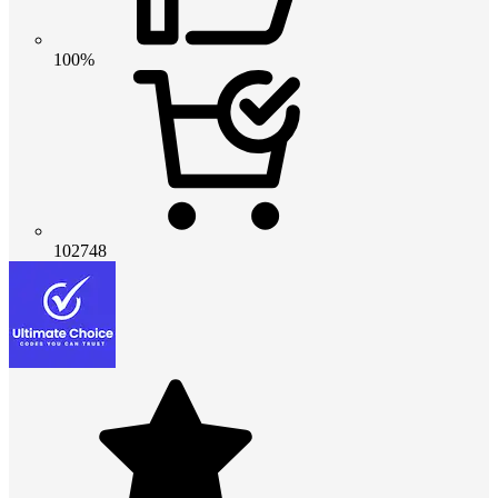
100%
102748