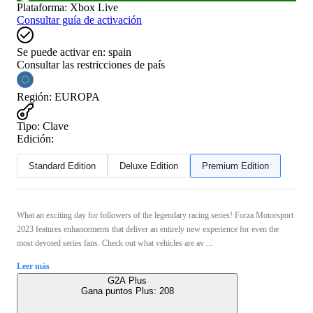
Plataforma
:
Xbox Live
Consultar guía de activación
Se puede activar en:
spain
Consultar las restricciones de país
Región
:
EUROPA
Tipo
:
Clave
Edición:
Standard Edition
Deluxe Edition
Premium Edition
What an exciting day for followers of the legendary racing series! Forza Motorsport
2023 features enhancements that deliver an entirely new experience for even the
most devoted series fans. Check out what vehicles are av ...
Leer más
G2A Plus
Gana puntos Plus:
208