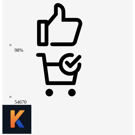
98%
54670