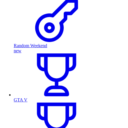
Random Weekend
new
GTA V