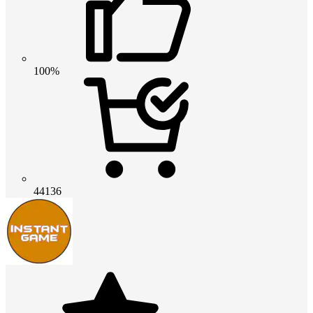
100%
44136