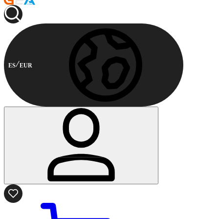
ES
EUR