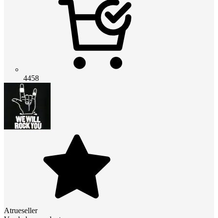
4458
Atrueseller