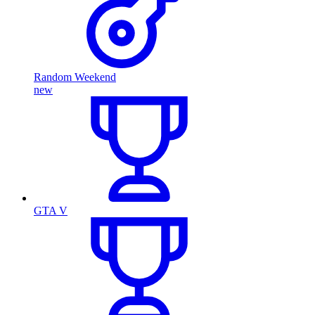
Random Weekend
new
GTA V