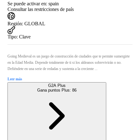
Se puede activar en:
spain
Consultar las restricciones de país
Región
:
GLOBAL
Tipo
:
Clave
Going Medieval es un juego de construcción de ciudades que te permite sumergirte
en la Edad Media. Depende totalmente de ti si los aldeanos sobrevivirán o no.
Defiéndete en una serie de redadas y sustenta a la creciente ...
Leer más
G2A Plus
Gana puntos Plus:
86