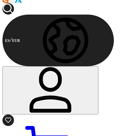
ES
EUR