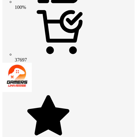
100%
37697