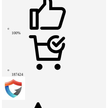
100%
187424