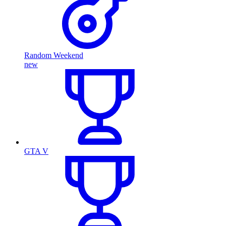
Random Weekend
new
GTA V