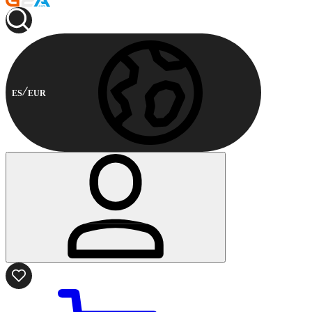
ES
EUR