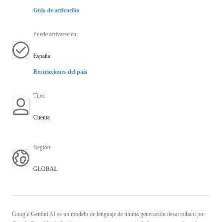
Guía de activación
Puede activarse en
:
España
Restricciones del país
Tipo
:
Cuenta
Región
:
GLOBAL
Google Gemini AI es un modelo de lenguaje de última generación desarrollado por