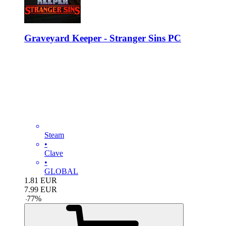
Graveyard Keeper - Stranger Sins PC
Steam
•
Clave
•
GLOBAL
1.81
EUR
7.99
EUR
-
77
%