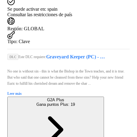
Se puede activar en:
spain
Consultar las restricciones de país
Región
:
GLOBAL
Tipo
:
Clave
Graveyard Keeper (PC) - Steam Key - GLOBAL
Este DLC requiere:
DLC
No one is without sin - this is what the Bishop in the Town teaches, and it is true.
But who said that one cannot be cleansed from these sins? Help your new friend
Euric to fulfill his cherished dream and remove the shar ...
Leer más
G2A Plus
Gana puntos Plus:
19