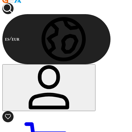
ES
EUR