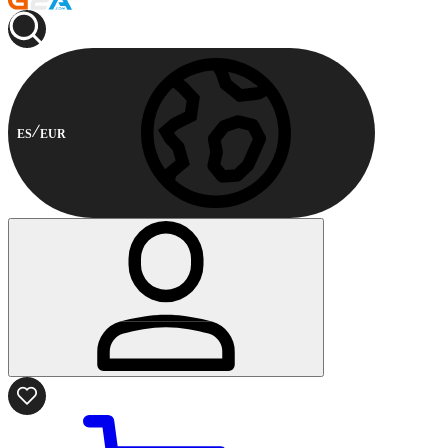
ES
EUR