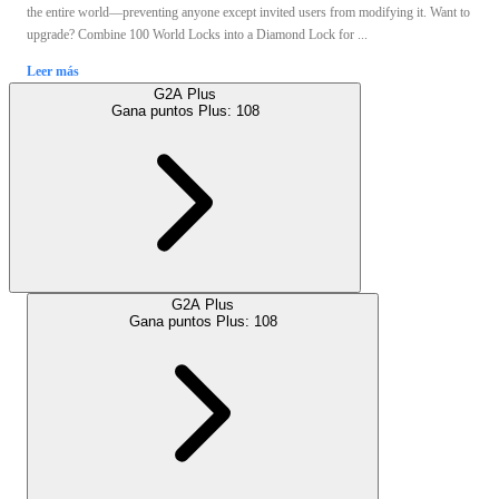
the entire world—preventing anyone except invited users from modifying it. Want to
upgrade? Combine 100 World Locks into a Diamond Lock for ...
Leer más
G2A Plus
Gana puntos Plus:
108
G2A Plus
Gana puntos Plus:
108