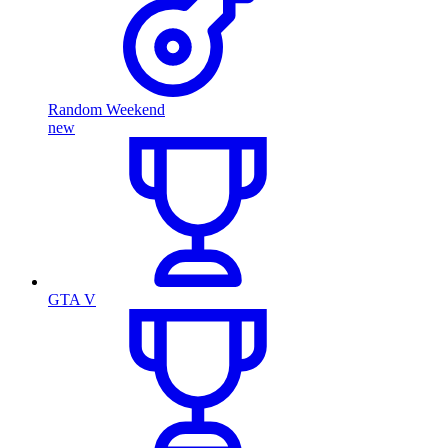
Random Weekend
new
GTA V