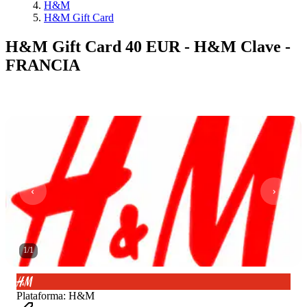
H&M
H&M Gift Card
H&M Gift Card 40 EUR - H&M Clave -
FRANCIA
1
/
1
Plataforma
:
H&M