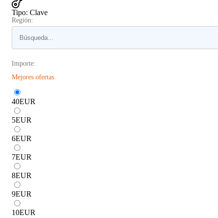
Tipo
:
Clave
Región:
Importe:
Mejores ofertas
40
EUR
5
EUR
6
EUR
7
EUR
8
EUR
9
EUR
10
EUR