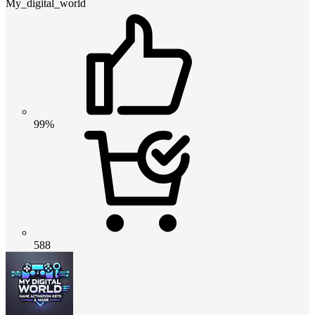
My_digital_world
99%
588