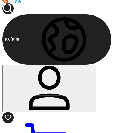
ES
EUR