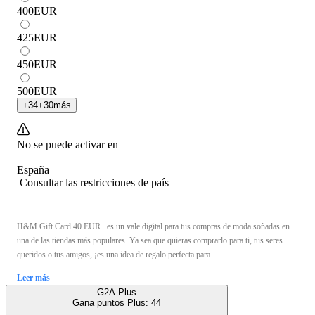
400
EUR
425
EUR
450
EUR
500
EUR
+
34
+
30
más
No se puede activar en
España
Consultar las restricciones de país
H&M Gift Card 40 EUR es un vale digital para tus compras de moda soñadas en
una de las tiendas más populares. Ya sea que quieras comprarlo para ti, tus seres
queridos o tus amigos, ¡es una idea de regalo perfecta para ...
Leer más
G2A Plus
Gana puntos Plus:
44