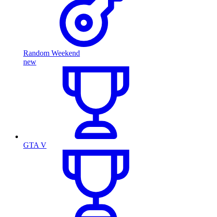
Random Weekend
new
GTA V