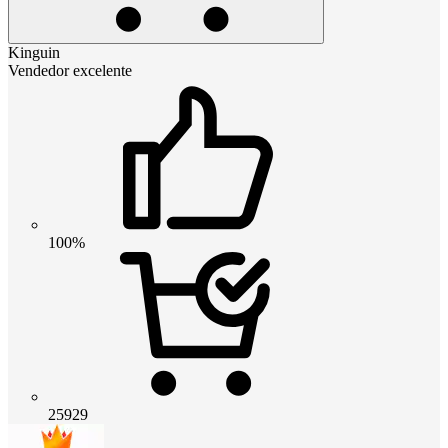
Kinguin
Vendedor excelente
100%
25929