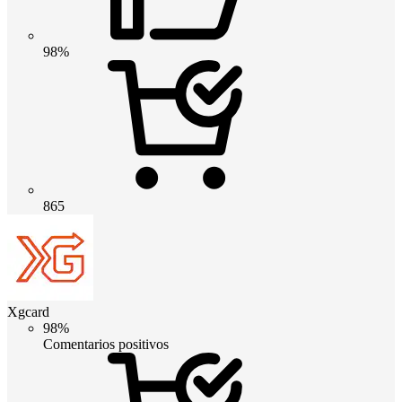
98%
865
Xgcard
98%
Comentarios positivos