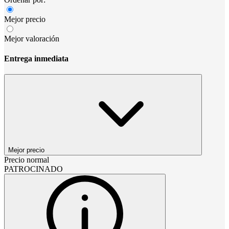
Mejor precio
Mejor valoración
Entrega inmediata
Mejor precio
Precio normal
PATROCINADO