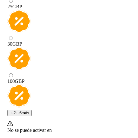
25
GBP
30
GBP
100
GBP
+
-2
+
-6
más
No se puede activar en