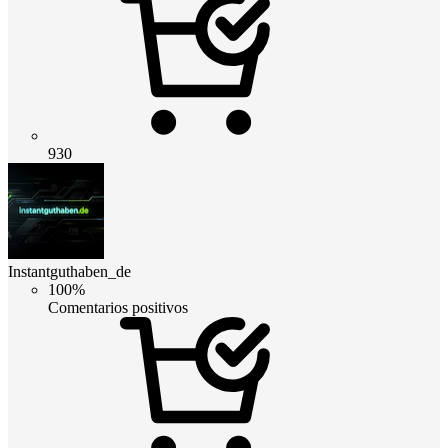
930
Instantguthaben_de
100%
Comentarios positivos