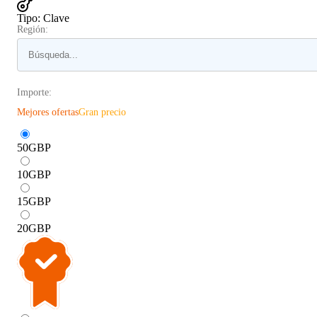
Tipo
:
Clave
Región:
Importe:
Mejores ofertas
Gran precio
50
GBP
10
GBP
15
GBP
20
GBP