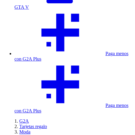
GTA V
Paga menos
con G2A Plus
Paga menos
con G2A Plus
G2A
Tarjetas regalo
Moda