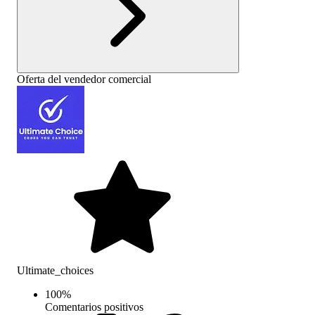
Oferta del vendedor comercial
Ultimate_choices
100
%
Comentarios positivos