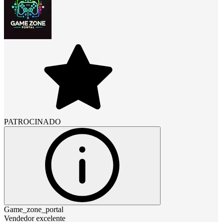
PATROCINADO
Game_zone_portal
Vendedor excelente