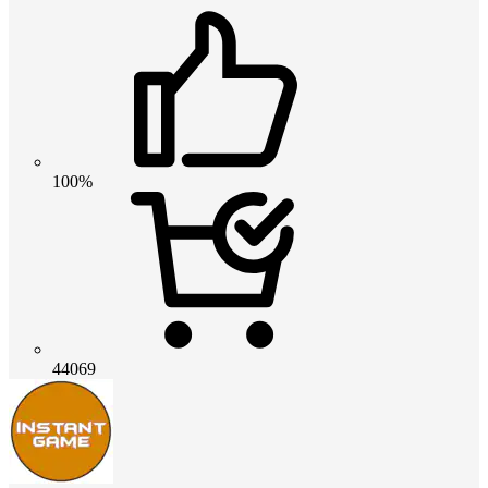
100%
44069