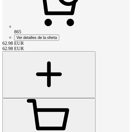
865
Ver detalles de la oferta
62.98
EUR
62.98
EUR