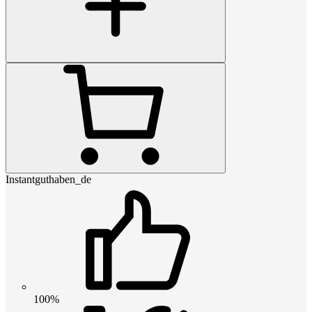
Instantguthaben_de
100%