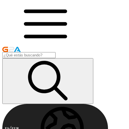
ES
EUR