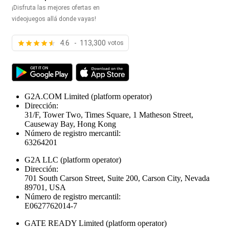
¡Disfruta las mejores ofertas en
videojuegos allá donde vayas!
4.6 - 113,300
votos
G2A.COM Limited
(platform operator)
Dirección:
31/F, Tower Two, Times Square, 1 Matheson Street,
Causeway Bay, Hong Kong
Número de registro mercantil:
63264201
G2A LLC
(platform operator)
Dirección:
701 South Carson Street, Suite 200, Carson City, Nevada
89701, USA
Número de registro mercantil:
E0627762014-7
GATE READY Limited
(platform operator)