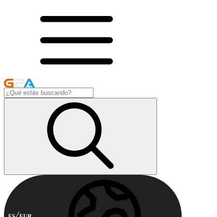
ES
EUR