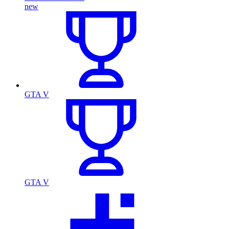
new
GTA V
GTA V