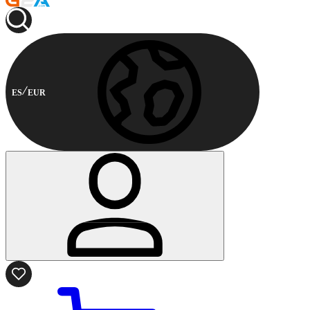
ES
EUR