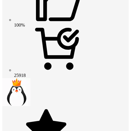
100%
25918