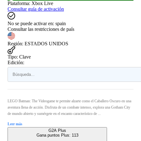
Plataforma
:
Xbox Live
Consultar guía de activación
No se puede activar en:
spain
Consultar las restricciones de país
Región
:
ESTADOS UNIDOS
Tipo
:
Clave
Edición:
LEGO Batman: The Videogame te permite alzarte como el Caballero Oscuro en una
aventura llena de acción. Disfruta de un combate intenso, explora una Gotham City
de mundo abierto y sumérgete en el encanto característico de ...
Leer más
G2A Plus
Gana puntos Plus:
113