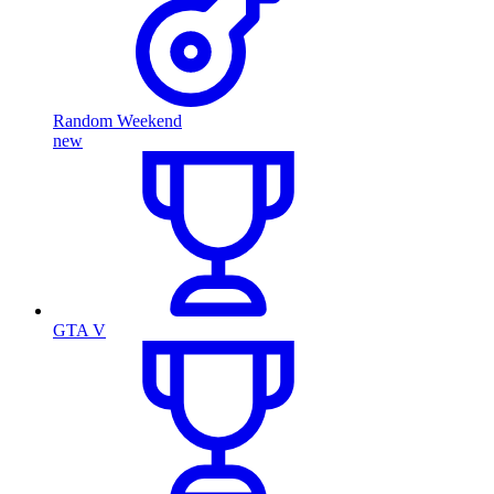
Random Weekend
new
GTA V