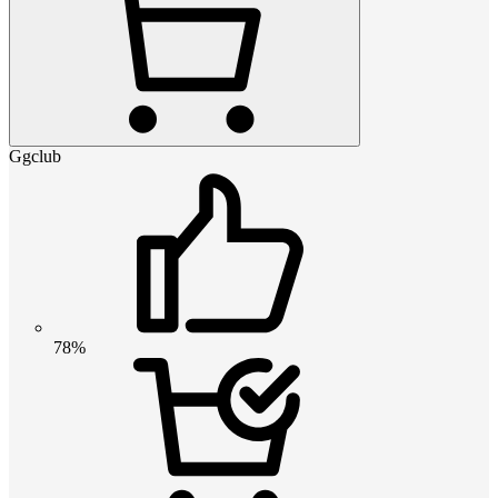
Ggclub
78%