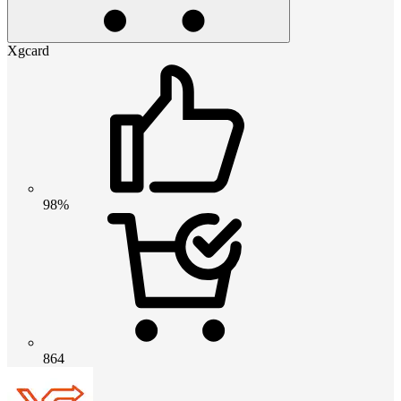
Xgcard
98%
864