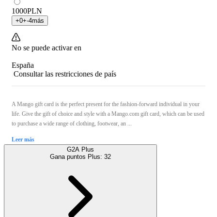
1000
PLN
+
0
+
-4
más
No se puede activar en
España
Consultar las restricciones de país
A Mango gift card is the perfect present for the fashion-forward individual in your
life. Give the gift of choice and style with a Mango.com gift card, which can be used
to purchase a wide range of clothing, footwear, an ...
Leer más
G2A Plus
Gana puntos Plus:
32