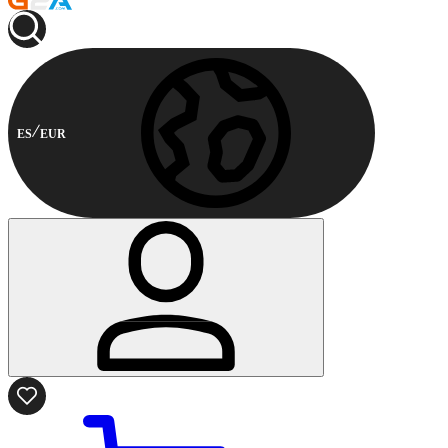
ES
EUR