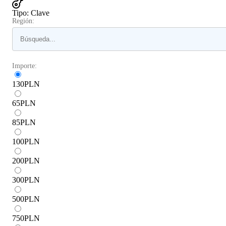
Tipo
:
Clave
Región:
Importe:
130
PLN
65
PLN
85
PLN
100
PLN
200
PLN
300
PLN
500
PLN
750
PLN