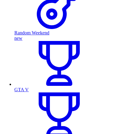
Random Weekend
new
GTA V