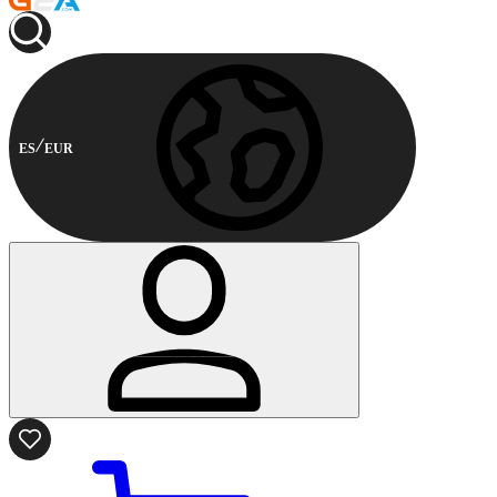
ES
EUR