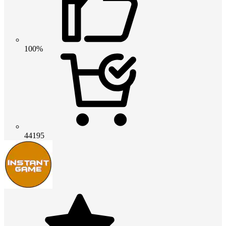
100%
44195