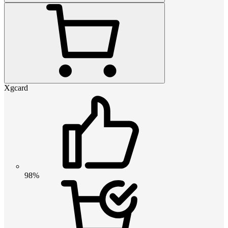
Xgcard
98%