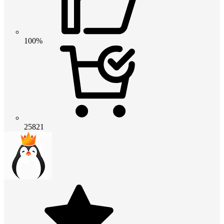
100%
25821