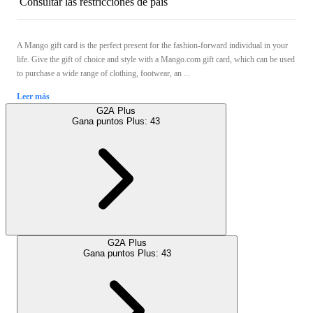
Consultar las restricciones de país
A Mango gift card is the perfect present for the fashion-forward individual in your
life. Give the gift of choice and style with a Mango.com gift card, which can be used
to purchase a wide range of clothing, footwear, an ...
Leer más
G2A Plus
Gana puntos Plus:
43
G2A Plus
Gana puntos Plus:
43