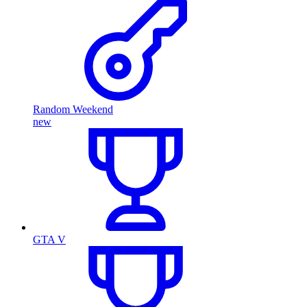
Random Weekend
new
GTA V