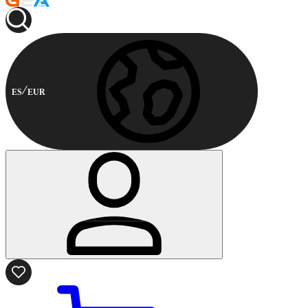
ES
EUR