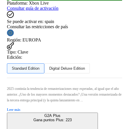
Plataforma
:
Xbox Live
Consultar guía de activación
Se puede activar en:
spain
Consultar las restricciones de país
Región
:
EUROPA
Tipo
:
Clave
Edición:
Standard Edition
Digital Deluxe Edition
2025 continúa la tendencia de remasterizaciones muy esperadas, al igual que el año
anterior. ¿Uno de los mayores momentos destacados? ¡Una versión remasterizada de
la tercera entrega principal (y la quinta lanzamiento en ...
Leer más
G2A Plus
Gana puntos Plus:
223