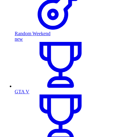
Random Weekend
new
GTA V