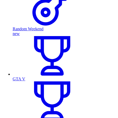
Random Weekend
new
GTA V