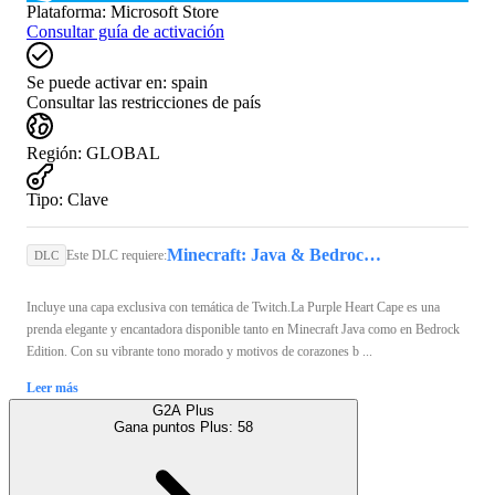
Plataforma
:
Microsoft Store
Consultar guía de activación
Se puede activar en:
spain
Consultar las restricciones de país
Región
:
GLOBAL
Tipo
:
Clave
Minecraft: Java & Bedrock Edition (PC) - Microsoft Store Key - GLOBAL
Este DLC requiere:
DLC
Incluye una capa exclusiva con temática de Twitch.La Purple Heart Cape es una
prenda elegante y encantadora disponible tanto en Minecraft Java como en Bedrock
Edition. Con su vibrante tono morado y motivos de corazones b ...
Leer más
G2A Plus
Gana puntos Plus:
58