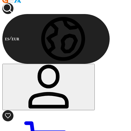
ES
EUR