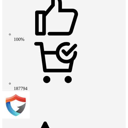
100%
187794